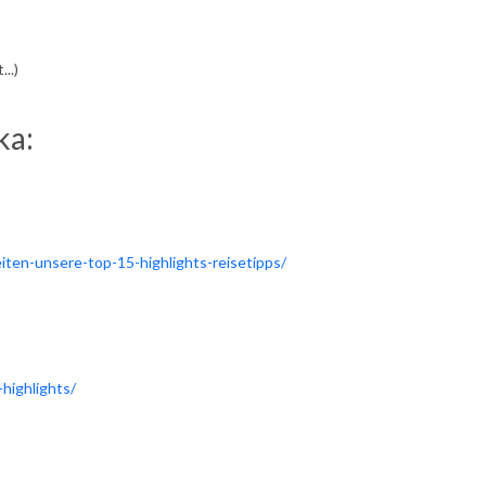
..)
ka:
en-unsere-top-15-highlights-reisetipps/
highlights/