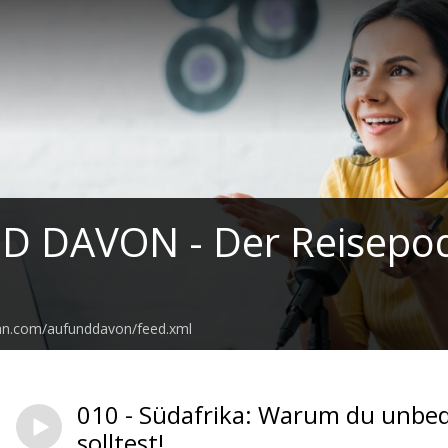
 DAVON - Der Reisepodc
ean.com/aufunddavon/feed.xml
010 - Südafrika: Warum du unbedi
solltest!