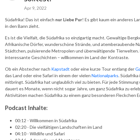
Apr 9, 2022
Südafrika! Das ist einfach
nur Liebe Pur
! Es gibt kaum ein anderes La
in den Bann zieht.
Es ist die Vielfalt, die Südafrika so einzigartig macht. Gewaltige Ber
Afrikanische Dörfer, wunderschöne Strände, und atemberaubende Nat
Städtchen, pulsierende Metropolen und überwältigende Tierwelten.
interessante Geschichten – willkommen im Land der Kontraste.
Ob ein Abstecher nach
Kapstadt
oder eine kurze Tour entlang der
Ga
das Land oder eine Safari in einem der vielen
Nationalparks
. Südafrik
mitbringt. Südafrika hat unglaublich viel zu bieten. Für jede Stimmun
dauert es Monate, wenn nicht sogar Jahre, um ganz Südafrika zu erle
Aktivitäten machen Südafrika zu einem ganz besonderen Fleckchen E
Podcast Inhalte:
00:12 - Willkommen in Südafrika
02:20 - Die vielfältigen Landschaften im Land
04:10 - Wildlife und Safari