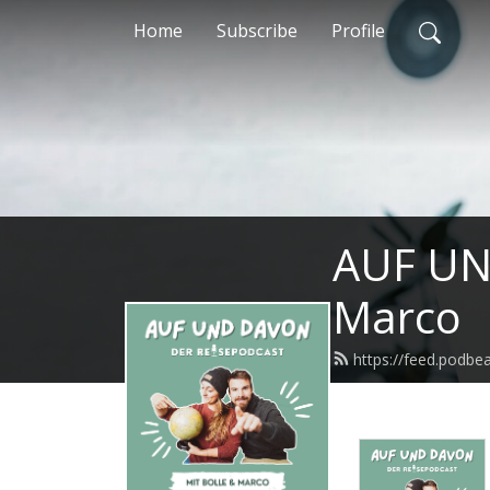
Home
Subscribe
Profile
AUF UND
Marco
https://feed.podb