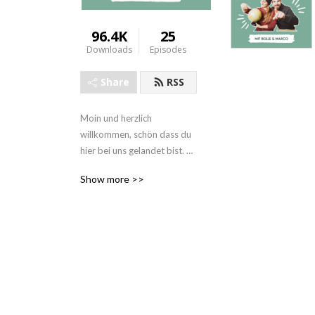
96.4K
25
Downloads
Episodes
Share
RSS
Moin und herzlich 
willkommen, schön dass du 
hier bei uns gelandet bist. 
Wir sind Bolle und Marco 
Show more >>
vom Reiseblog "Komm wir 
machen das einfach" und 
werden dich in Zukunft mit 
vielen tollen Reisetipps, 
abenteuerlichen 
Reisegeschichten und jede 
Menge Inspiration 
versorgen. Ob mit Zelt 
durch Island, ein Roadtrip 