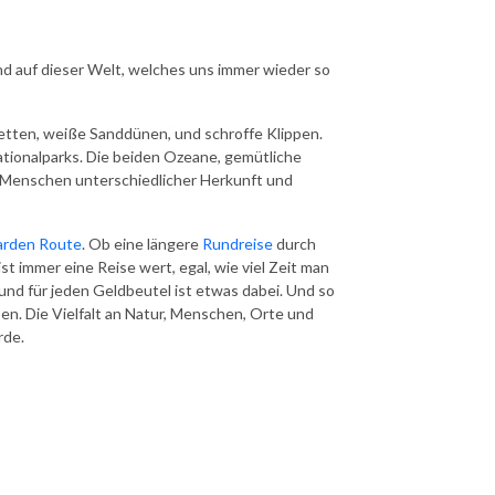
nd auf dieser Welt, welches uns immer wieder so
gketten, weiße Sanddünen, und schroffe Klippen.
ionalparks. Die beiden Ozeane, gemütliche
 Menschen unterschiedlicher Herkunft und
rden Route
. Ob eine längere
Rundreise
durch
a ist immer eine Reise wert, egal, wie viel Zeit man
g und für jeden Geldbeutel ist etwas dabei. Und so
ben. Die Vielfalt an Natur, Menschen, Orte und
rde.