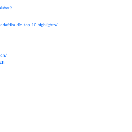
lahari/
dafrika-die-top-10-highlights/
ch/
ch