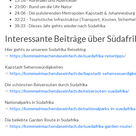
13:16 - Adrenalin und Abenteuer
23:00 - Rund um die Uhr Natur
24:06 - Die pulsierenden Metropolen Kapstadt & Johannesburg
32:22 - Touristische Infrastruktur (Transport, Kosten, Sicherheit.
38:33 - Dieses Jahr gehts wieder nach Südafrika
Interessante Beiträge über Südafri
Hier gehts zu unserem Südafrika Reiseblog
☞
https://kommwirmachendaseinfach.de/suedafrika-reisetipps/
Kapstadt Sehenswürdigkeiten
☞
https://kommwirmachendaseinfach.de/kapstadt-sehenswuerdigkeit
Die schönsten Reiserouten durch Südafrika
☞
https://kommwirmachendaseinfach.de/reiserouten-suedafrika/
Nationalparks in Südafrika
☞
https://kommwirmachendaseinfach.de/nationalparks-in-suedafrika-
Die beliebte Garden Route in Südafrika
☞
https://kommwirmachendaseinfach.de/suedafrika-garden-route/